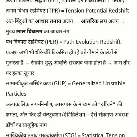
ऊर्जा फिलामेंट सिद्धांत (EFT) = Energy Filament Theory
तनाव विभव रेडशिफ्ट (TPR) = Tension Potential Redshift
अंत-बिंदुओं का
आधार तनाव
अलग →
आंतरिक लय
अलग →
मुख्य
लाल विचलन
का आधार-रंग
पथ विकास रेडशिफ्ट (PER) = Path Evolution Redshift
प्रकाश अभी भी धीरे-धीरे विकसित हो रहे बड़े-पैमाने के क्षेत्रों से
गुजरता है → रंगहीन शुद्ध आवृत्ति-सरकाव जमा होता है → आम तौर
पर हल्का सुधार
सामान्यीकृत अस्थिर कण (GUP) = Generalized Unstable
Particles
अल्पकालिक रूप-निर्माण, आसपास के माध्यम को “खींचने” की
क्षमता, और फिर डी-कंस्ट्रक्शन/ऐनिहिलेशन—ऐसे संक्रमण-अवस्था
ढाँचों का सामूहिक नाम
सांख्यिकीय तनाव गुरुत्वाकर्षण (STG) = Statistical Tension