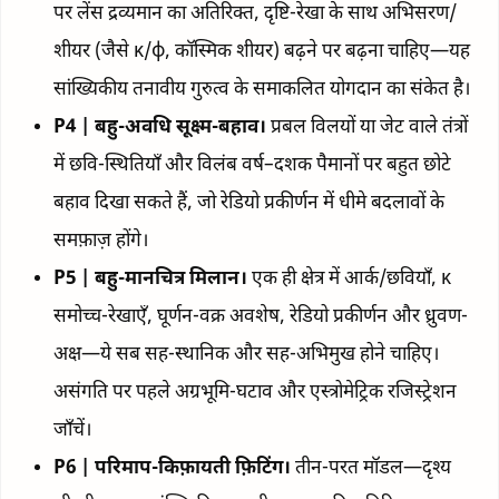
पर लेंस द्रव्यमान का अतिरिक्त, दृष्टि-रेखा के साथ अभिसरण/
शीयर (जैसे κ/ϕ, कॉस्मिक शीयर) बढ़ने पर बढ़ना चाहिए—यह
सांख्यिकीय तनावीय गुरुत्व के समाकलित योगदान का संकेत है।
P4 | बहु-अवधि सूक्ष्म-बहाव।
प्रबल विलयों या जेट वाले तंत्रों
में छवि-स्थितियाँ और विलंब वर्ष–दशक पैमानों पर बहुत छोटे
बहाव दिखा सकते हैं, जो रेडियो प्रकीर्णन में धीमे बदलावों के
समफ़ाज़ होंगे।
P5 | बहु-मानचित्र मिलान।
एक ही क्षेत्र में आर्क/छवियाँ, κ
समोच्च-रेखाएँ, घूर्णन-वक्र अवशेष, रेडियो प्रकीर्णन और ध्रुवण-
अक्ष—ये सब सह-स्थानिक और सह-अभिमुख होने चाहिए।
असंगति पर पहले अग्रभूमि-घटाव और एस्त्रोमेट्रिक रजिस्ट्रेशन
जाँचें।
P6 | परिमाप-किफ़ायती फ़िटिंग।
तीन-परत मॉडल—दृश्य