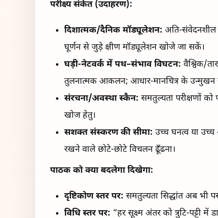
परीक्ष्य संकेत (उदाहरण):
दिशात्मक/दैनिक मॉड्यूलेशन:
अति-संवेदनशील ट
घूर्णन से जुड़े क्षीण मॉड्यूलेशन खोजे जा सकें।
घड़ी-नेटवर्क में पथ–संभाव विघटन:
वैश्विक/ता
तुलनात्मक आकलन; आधार-मानचित्र के उन्मुखन 
संरचना/अवस्था स्कैन:
समतुल्यता परीक्षणों को 
खोज हेतु।
सशक्त संस्करण की सीमा:
उच्च घनत्व या उच्च
रखने वाले छोटे-छोटे विचलन ढूँढना।
पाठक को क्या बदलेगा दिखेगा:
दृष्टिकोण स्तर पर:
समतुल्यता सिद्धांत अब भी पसंद
विधि स्तर पर:
“हर सूक्ष्म अंतर को त्रुटि-पट्टी म